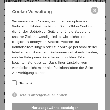
Her­bert Rösch
: „Ich glau­be Frau Grad­mann
wäre mit un­se­rer Ar­beit zu­frie­den. Die
✖
Cookie-Verwaltung
Vor­stän­de der Stif­tung haben ihr Bes­tes
Wir verwenden Cookies, um Ihnen ein optimales
ge­ge­ben, um den Stif­ter­wil­len um­zu­set­
Webseiten-Erlebnis zu bieten. Dazu zählen Cookies,
zen. Wenn sie die vier Häu­ser der Grad­
die für den Betrieb der Seite und für die Steuerung
unserer Ziele notwendig sind, sowie solche, die
mann-Stif­tung sehen würde und auch das
lediglich zu anonymen Statistikzwecken, für
jüngs­te, das Haus Li­se­lot­te in Ruit, das
Komforteinstellungen oder zur Anzeige personalisierter
nach ihr be­nannt wurde, sowie die Ar­beit
Inhalte genutzt werden. Sie können selbst entscheiden,
welche Kategorien Sie zulassen möchten. Bitte
der De­menz Sup­port Stutt­gart in den ver­
beachten Sie, dass auf Basis Ihrer Einstellungen
gan­ge­nen 20 Jah­ren - ich denke, sie würde
womöglich nicht mehr alle Funktionalitäten der Seite
zur Verfügung stehen.
wie­der die glei­che Ent­schei­dung tref­fen
und die Stif­tung grün­den.“
Statistik
Rai­ner Lech­ner – Was zeich­net ihn als
Details anzeigen/ausblenden
Ihren Nach­fol­ger aus?
Nur ausgewählte bestätigen