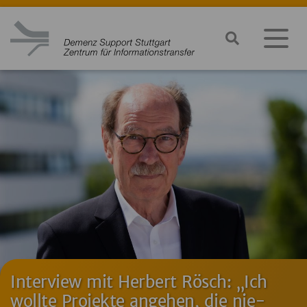
In­ter­view mit Her­bert Rösch: „Ich
woll­te Pro­jek­te an­ge­hen, die nie­