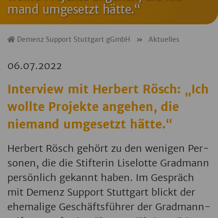
mand um­ge­setzt hätte.“
Demenz Support Stuttgart gGmbH
»
Aktuelles
06.07.2022
Interview mit Herbert Rösch: „Ich
wollte Projekte angehen, die
niemand umgesetzt hätte.“
Her­bert Rösch ge­hört zu den we­ni­gen Per­
so­nen, die die Stif­te­rin Li­se­lot­te Grad­mann
per­sön­lich ge­kannt haben. Im Ge­spräch
mit De­menz Sup­port Stutt­gart blickt der
ehe­ma­li­ge Ge­schäfts­füh­rer der Grad­mann-