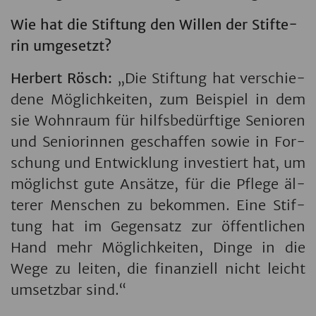
Wie hat die Stif­tung den Wil­len der Stif­te­
rin um­ge­setzt?
Her­bert Rösch:
„Die Stif­tung hat ver­schie­
de­ne Mög­lich­kei­ten, zum Bei­spiel in dem
sie Wohn­raum für hilfs­be­dürf­ti­ge Se­ni­o­ren
und Se­ni­o­rin­nen ge­schaf­fen sowie in For­
schung und Ent­wick­lung in­ves­tiert hat, um
mög­lichst gute An­sät­ze, für die Pfle­ge äl­
te­rer Men­schen zu be­kom­men. Eine Stif­
tung hat im Ge­gen­satz zur öf­fent­li­chen
Hand mehr Mög­lich­kei­ten, Dinge in die
Wege zu lei­ten, die fi­nan­zi­ell nicht leicht
um­setz­bar sind.“