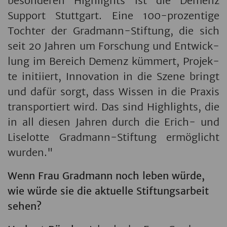
be­son­de­ren High­lights ist die De­menz
Sup­port Stutt­gart. Eine 100-pro­zen­ti­ge
Toch­ter der Grad­mann-Stif­tung, die sich
seit 20 Jah­ren um For­schung und Ent­wick­
lung im Be­reich De­menz küm­mert, Pro­jek­
te in­iti­iert, In­no­va­ti­on in die Szene bringt
und dafür sorgt, dass Wis­sen in die Pra­xis
trans­por­tiert wird. Das sind High­lights, die
in all die­sen Jah­ren durch die Erich- und
Li­se­lot­te Grad­mann-Stif­tung er­mög­licht
wur­den."
Wenn Frau Grad­mann noch leben würde,
wie würde sie die ak­tu­el­le Stif­tungs­a­r­beit
sehen?