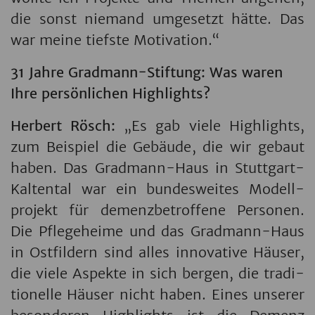
die sonst nie­mand um­ge­setzt hätte. Das
war meine tiefs­te Mo­ti­va­ti­on.“
31 Jahre Grad­mann-Stif­tung: Was waren
Ihre per­sön­li­chen High­lights?
Her­bert Rösch:
„Es gab viele High­lights,
zum Bei­spiel die Ge­bäu­de, die wir ge­baut
haben. Das Grad­mann-Haus in Stutt­gart-
Kal­ten­tal war ein bun­des­wei­tes Mo­dell­
pro­jekt für de­menz­be­trof­fe­ne Per­so­nen.
Die Pfle­ge­hei­me und das Grad­mann-Haus
in Ost­fil­dern sind alles in­no­va­ti­ve Häu­ser,
die viele Aspek­te in sich ber­gen, die tra­di­
ti­o­nel­le Häu­ser nicht haben. Eines un­se­rer