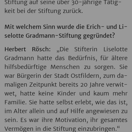
Stif­tung auf seine über 30-jäh­ri­ge Tä­tig­
keit bei der Stif­tung zu­rück.
Mit wel­chem Sinn wurde die Erich- und Li­
se­lot­te Grad­mann-Stif­tung ge­grün­det?
Her­bert Rösch:
„Die Stif­te­rin Li­se­lot­te
Grad­mann hatte das Be­dürf­nis, für äl­te­re
hilfs­be­dürf­ti­ge Men­schen zu sor­gen. Sie
war Bür­ge­rin der Stadt Ost­fil­dern, zum da­
ma­li­gen Zeit­punkt be­reits 20 Jahre ver­wit­
wet, hatte keine Kin­der und kaum mehr
Fa­mi­lie. Sie hatte selbst er­lebt, wie das ist,
im Alter al­lein und auf Hilfe an­ge­wie­sen zu
sein. Es war ihre Mo­ti­va­ti­on, ihr ge­sam­tes
Ver­mö­gen in die Stif­tung ein­zu­brin­gen.“