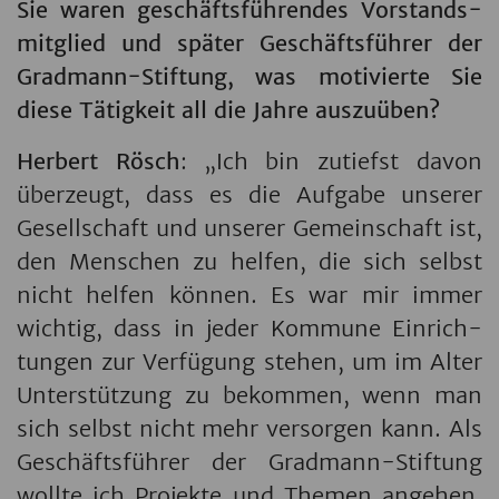
Sie waren ge­schäfts­füh­ren­des Vor­stands­
mit­glied und spä­ter Ge­schäfts­füh­rer der
Grad­mann-Stif­tung, was mo­ti­vier­te Sie
diese Tä­tig­keit all die Jahre aus­zu­ü­ben?
Her­bert Rösch
: „Ich bin zu­tiefst davon
über­zeugt, dass es die Auf­ga­be un­se­rer
Ge­sell­schaft und un­se­rer Ge­mein­schaft ist,
den Men­schen zu hel­fen, die sich selbst
nicht hel­fen kön­nen. Es war mir immer
wich­tig, dass in jeder Kom­mu­ne Ein­rich­
tun­gen zur Ver­fü­gung ste­hen, um im Alter
Un­ter­stüt­zung zu be­kom­men, wenn man
sich selbst nicht mehr ver­sor­gen kann. Als
Ge­schäfts­füh­rer der Grad­mann-Stif­tung
woll­te ich Pro­jek­te und The­men an­ge­hen,