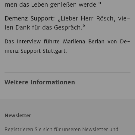
men das Leben ge­ni­e­ßen werde."
De­menz Sup­port:
„Lie­ber Herr Rösch, vie­
len Dank für das Ge­spräch.“
Das In­ter­view führ­te Ma­ri­le­na Ber­lan von De­
menz Sup­port Stutt­gart.
Weitere Informationen
Newsletter
Registrieren Sie sich für unseren Newsletter und