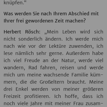
knüp­fen.“
Was wer­den Sie nach Ihrem Ab­schied mit
Ihrer frei ge­wor­de­nen Zeit ma­chen?
Her­bert Rösch:
„Mein Leben wird sich
nicht son­der­lich än­dern. Ich werde mich
nach wie vor der Lek­tü­re zu­wen­den, ich
lese näm­lich sehr gerne. Au­ßer­dem habe
ich viel Freu­de an der Natur, werde viel
wan­dern, Rad fah­ren, rei­sen und werde
mich um meine wach­sen­de Fa­mi­lie küm­
mern, die die Gro­ß­el­tern braucht. Meine
drei Enkel wer­den von mei­ner grö­ße­ren
Frei­zeit pro­fi­tie­ren. Ich hoffe, dass ich
noch viele Jahre mit mei­ner Frau zu­sam­