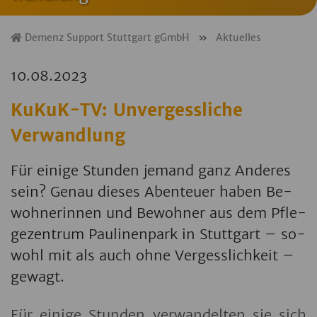
Demenz Support Stuttgart gGmbH
»
Aktuelles
10.08.2023
KuKuK-TV: Unvergessliche
Verwandlung
Für ei­ni­ge Stun­den je­mand ganz An­de­res
sein? Genau die­ses Aben­teu­er haben Be­
woh­ne­rin­nen und Be­woh­ner aus dem Pfle­
ge­zen­trum Pau­li­nen­park in Stutt­gart – so­
wohl mit als auch ohne Ver­gess­lich­keit –
ge­wagt.
Für ei­ni­ge Stun­den ver­wan­del­ten sie sich