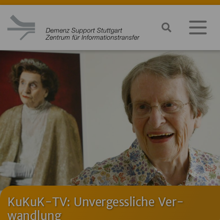
KuKuK-TV: Un­ver­gess­li­che Ver­
wand­lung