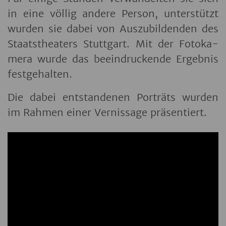
in eine völ­lig an­de­re Per­son, un­ter­stützt
wur­den sie dabei von Aus­zu­bil­den­den des
Staats­the­a­ters Stutt­gart. Mit der Fo­to­ka­
me­ra wurde das be­ein­dru­cken­de Er­geb­nis
fest­ge­hal­ten.
Die dabei ent­stan­de­nen Por­träts wur­den
im Rah­men einer Ver­nis­sa­ge prä­sen­tiert.