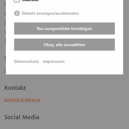
Publikationen
Details anzeigen/ausblenden
KuKuK-TV
Gradmann-Stiftung
Nur ausgewählte bestätigen
Veranstaltungsarchiv
Spenden
Okay, alle auswählen
Service
Datenschutz
Impressum
Newsletter der Demenz Support
Kontakt
Anfahrt & Adresse
Social Media