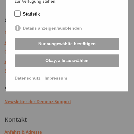
zur Verfügung stehen.
Statistik
Quick-Links
Details anzeigen/ausblenden
Publikationen
KuKuK-TV
Nur ausgewählte bestätigen
Gradmann-Stiftung
Okay, alle auswählen
Veranstaltungsarchiv
Spenden
Datenschutz
Impressum
Service
Newsletter der Demenz Support
Kontakt
Anfahrt & Adresse