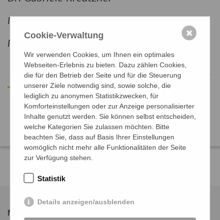
Mobil: 0172 76 78 171
✖
Cookie-Verwaltung
Mail: wandern@demenz-support.de
Wir verwenden Cookies, um Ihnen ein optimales
Webseiten-Erlebnis zu bieten. Dazu zählen Cookies,
die für den Betrieb der Seite und für die Steuerung
unserer Ziele notwendig sind, sowie solche, die
Teilen:
lediglich zu anonymen Statistikzwecken, für
Komforteinstellungen oder zur Anzeige personalisierter
Inhalte genutzt werden. Sie können selbst entscheiden,
WhatsApp
FaceBook
welche Kategorien Sie zulassen möchten. Bitte
beachten Sie, dass auf Basis Ihrer Einstellungen
womöglich nicht mehr alle Funktionalitäten der Seite
zur Verfügung stehen.
Statistik
Details anzeigen/ausblenden
Newsletter