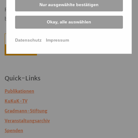
Nur ausgewählte bestätigen
Registrieren Sie sich für unseren Newsletter und
bleiben Sie auf dem Laufenden.
Okay, alle auswählen
Datenschutz
Impressum
Weiter
Quick-Links
Publikationen
KuKuK-TV
Gradmann-Stiftung
Veranstaltungsarchiv
Spenden